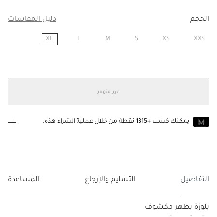
الحجم
دليل المقاسات
XL
L
M
S
XS
XXS
مختار
غير متوفر
يمكنك كسب
+1315
نقطة من خلال عملية الشراء هذه.
انضم إلى MUSE اليوم
للانضمام إلى MUSE، ستحتاج إلى الدخول
إنشاء
أو
تسجيل الدخول
إلى
حساب Jacquemus الخاص بك.
التفاصيل
التسليم والإرجاع
المساعدة
بلوزة بظهر مكشوف