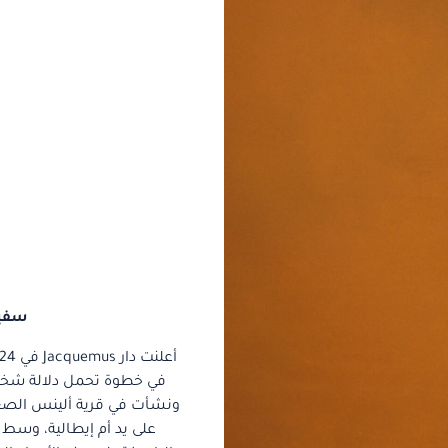
سفير
ونشأت في قرية ألينس الصغي
على يد أم إيطالية، وسط