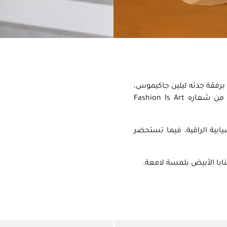
ت جاكيموس برفقة جدته ليلين جاكيموس،
بإطلالة مميزة صممتها جاكيموس خصيصاً للحفل، مستوحاة من شعاره Fashion Is Art
ابية الراقية، فيما تستحضر