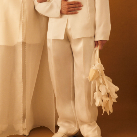
سلال وحقائب حمل
حقائب كروس ومقبض علوي
Sale
حقائب يد صغيرة