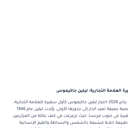
ة العلامة التجارية: ليلين جاكيموس
أعلنت دار Jacquemus في 24 يناير 2026 اختيار ليلين جاكيموس كأول سفيرة للعلامة التجارية،
في خطوة تحمل دلالة شخصية عميقة تعيد الدار إلى جذورها الأولى. وُلدت ليلين عام 1946
رة في جنوب فرنسا، حيث ترعرعت في كنف عائلة من المزارعين
 طبيعة خلابة مشبعة بالشمس والبساطة والقيم الإنسانية