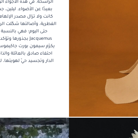
بعيدًا عن الأضواء. ليلين
كانت ولا تزال مصدر الإلهام 
Jacquemus بجذورها
يكرّم سيمون بورت جاكيموس ا
احتفاء صادق بالعائلة والذ
الدار وتجسيد حيّ لهويتها، لتؤكد أن Jacquemus، في جوهرها، قصة وفاء