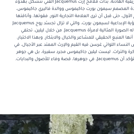
الراسخة. في هذه الأجواء الريفية الهادئة، بدأت ملامح إرث Jacquemus الفني تتشكل بهدوء
، جدة المصمم سيمون بورت جاكيموس ووالدة فاليري جاكيموس،
الأول، حتى قبل أن ترى العلامة التجارية النور. فقوتها، وأناقتها
الفطرية، وأصالتها شكّلت الرؤية الإبداعية لسيمون بورت، والتي لا تزال تجسّد روح Jacquemus
حتى اليوم؛ فهي بالنسبة له الصورة المثالية لامرأة Jacquemus. من خلال ليلين، تحتفي
 وتؤكد أنها المنبع الحقيقي للمشاعر والخيال والابتكار. وبهذا الاختيار،
لنساء اللواتي غرسن فيه القيم والإرث الممتد عبر الأجيال، في
اكرة والتراث. ليست ليلين جاكيموس مجرد سفيرة، بل هي جوهر
 للأصول والبدايات.