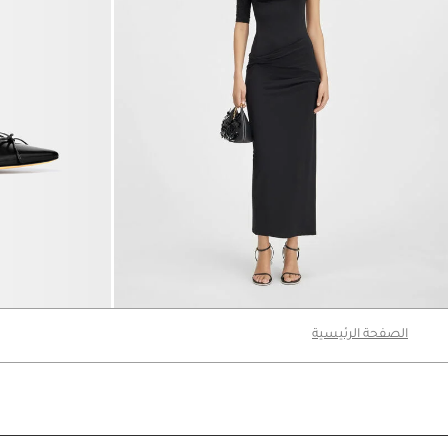
فستان La Robe Drapeado
The Tourni حذاء بكعب
‎ ⃁ 3200 ‎
‎ ⃁ 3090 ‎
الصفحة الرئيسية