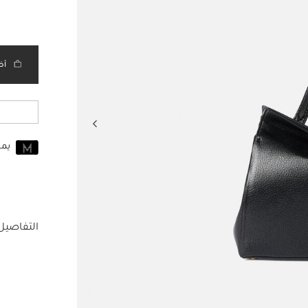
مختار
أض
يم
انضم إلى MUSE اليوم
للانضمام إلى MUSE، ستحتاج إل
حساب Jacquemus الخاص بك.
التفاصيل