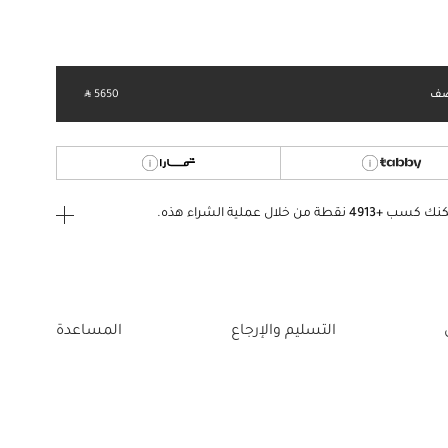
ف
‎ ⃁ 5650 ‎
كنك كسب
+4913
نقطة من خلال عملية الشراء هذه.
ى الدخول
إنشاء
أو
تسجيل الدخول
إلى
التسليم والإرجاع
المساعدة