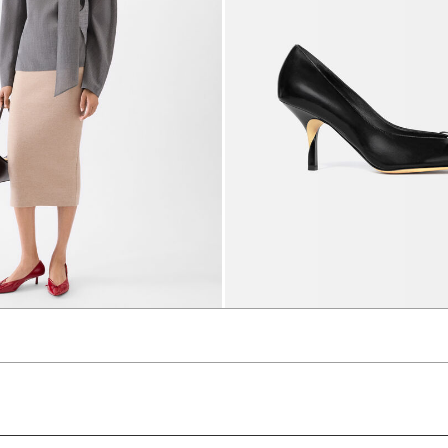
تنورة The Doppio
‎ ⃁ 3100 ‎