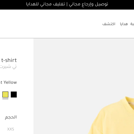
توصيل وإرجاع مجاني | تغليف مجاني للهدايا
هدايا
اكتشف
t-shirt
تي شيرت
ht Yellow
مخت
الحجم
XXS