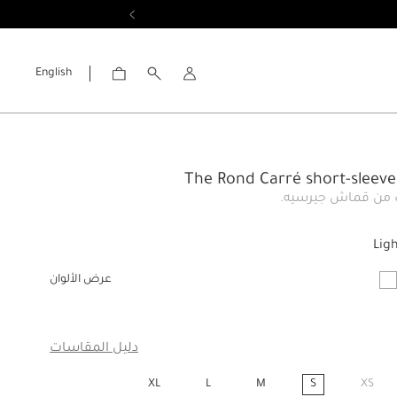
English
الحساب
The Rond Carré short-sleeve 
 من قماش جيرسيه.
Lig
عرض الألوان
ار
دليل المقاسات
XL
L
M
S
XS