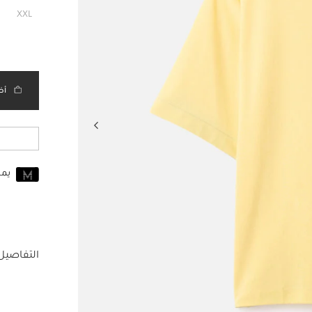
XXL
أض
يم
انضم إلى MUSE اليوم
للانضمام إلى MUSE، ستحتاج إل
حساب Jacquemus الخاص بك.
التفاصيل