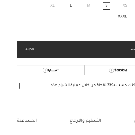
XL
L
M
S
XS
مختار
XXXL
ف
‎ ⃁ 850 ‎
كنك كسب
+739
نقطة من خلال عملية الشراء هذه.
ى الدخول
إنشاء
أو
تسجيل الدخول
إلى
التسليم والإرجاع
المساعدة