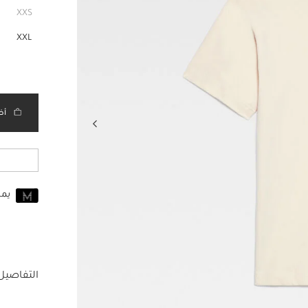
XXS
XXL
أض
يم
انضم إلى MUSE اليوم
للانضمام إلى MUSE، ستحتاج إل
حساب Jacquemus الخاص بك.
التفاصيل