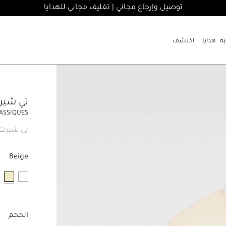
توصيل وإرجاع مجاني | تغليف مجاني للهدايا
هدايا
اكتشف
تي شيرت rt Gros Grain
LASSIQUES
تي شيرت 
Beige
مخت
الحجم