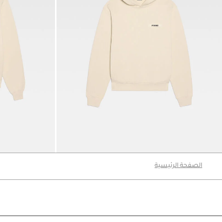
هودي Le Hoodie Gros Grain
سويت شيرت Le Sweatshirt Gros Grain
‎ ⃁ 1440 ‎
‎ ⃁ 1590 ‎
الصفحة الرئيسية