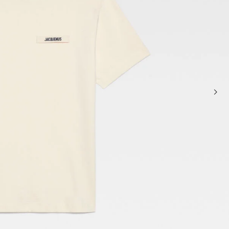
سلال وحقائب حمل
حقائب كروس ومقبض علوي
Sale
حقائب يد صغيرة