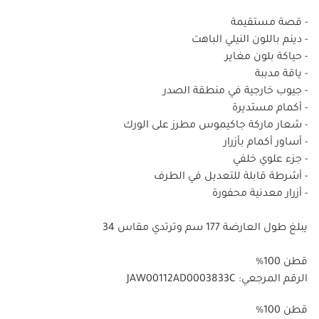
- قصة مستقيمة
- دينم باللون النيلي الباهت
- حياكة بلون مغاير
- ياقة مدببة
- جيوب خارجية في منطقة الصدر
- أكمام مستديرة
- شعار ماركة جاكيموس مطرز على الورك
- أساور أكمام بأزرار
- جزء علوي خلفي
- أشرطة قابلة للتعديل في الطرف
- أزرار معدنية محفورة
يبلغ طول العارضة 177 سم وترتدي مقاس 34
قطن 100%
الرقم المرجعي: JAW00112AD0003833C
%100 قطن