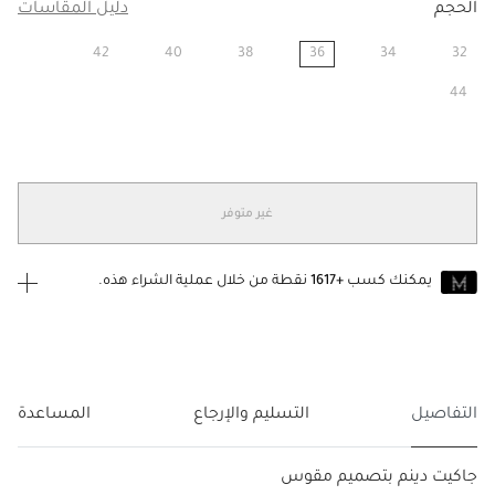
الحجم
دليل المقاسات
42
40
38
36
34
32
مختار
44
غير متوفر
يمكنك كسب
+1617
نقطة من خلال عملية الشراء هذه.
انضم إلى MUSE اليوم
للانضمام إلى MUSE، ستحتاج إلى الدخول
إنشاء
أو
تسجيل الدخول
إلى
حساب Jacquemus الخاص بك.
التفاصيل
التسليم والإرجاع
المساعدة
جاكيت دينم بتصميم مقوس