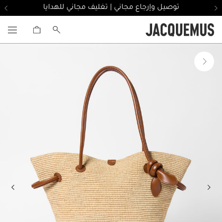
توصيل وإرجاع مجاني | تغليف مجاني للهدايا