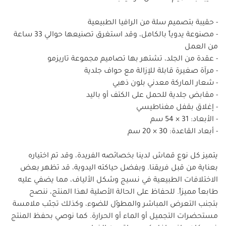
- حقيبة بتصميم سلة من الرافيا الطبيعية
- مصنوعة يدوياً بالكامل، وقد استغرق تصنيعها حوالي 33 ساعة
من العمل
- عقدة من الجلد، تشتهر بها تصاميم مجموعة تاريزمو
- مرآة صغيرة قابلة للإزالة مع حواف جلدية
- شعار الماركة معدني بلون ذهبي
- مقابض جلدية للحمل على الكتف أو باليد
- إغلاق بقفل مغناطيسي
- الأبعاد: 31 × 54 سم
- أبعاد القاعدة: 30 × 20 سم
يتميز كل نوع قماش لدينا بخصائصه الفريدة، وقد تم اختياره
بعناية من قبل فريقنا. وبفضل حياكته اليدوية، قد تظهر بعض
الاختلافات الطبيعية في نسيج وشكل الألياف، مما يضفي عليه
طابعاً مميزاً. للحفاظ على الحالة الأصلية لهذا المنتج، ننصح
بتجنب التعرض المباشر والمطوّل للضوء، وكذلك تجنّب ملامسة
مستحضرات التجميل أو الماء أو الحرارة. كما نوصي بحفظ المنتج