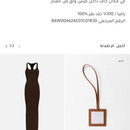
في مكان جاف داخل كيس واقٍ من الغبار.
100% رافيا / 100% جلد بقر
BAW00462AC01C01850 الرقم المرجعي
أكمل الإطلالة
1/2
جديد