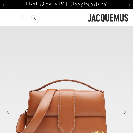
توصيل وإرجاع مجاني | تغليف مجاني للهدايا