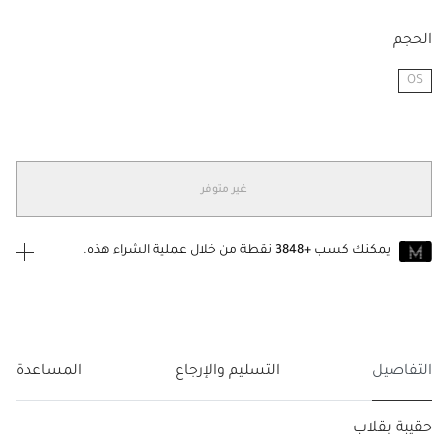
الحجم
OS
مختار
غير متوفر
يمكنك كسب
+3848
نقطة من خلال عملية الشراء هذه.
انضم إلى MUSE اليوم
للانضمام إلى MUSE، ستحتاج إلى الدخول
إنشاء
أو
تسجيل الدخول
إلى
حساب Jacquemus الخاص بك.
التفاصيل
التسليم والإرجاع
المساعدة
حقيبة بقلاب