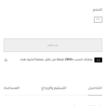
الحجم
OS
مختار
غير متوفر
يمكنك كسب
+2800
نقطة من خلال عملية الشراء هذه.
انضم إلى MUSE اليوم
للانضمام إلى MUSE، ستحتاج إلى الدخول
إنشاء
أو
تسجيل الدخول
إلى
حساب Jacquemus الخاص بك.
التفاصيل
التسليم والإرجاع
المساعدة