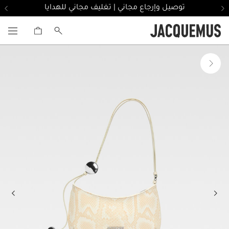
توصيل وإرجاع مجاني | تغليف مجاني للهدايا