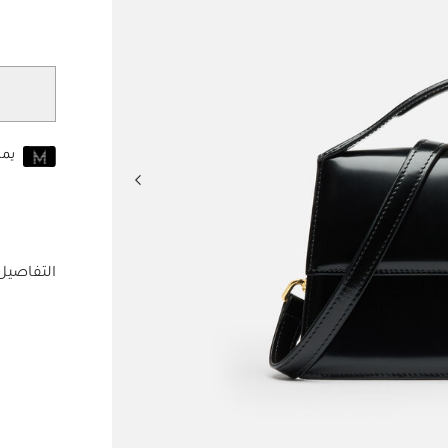
مختار
يم
انضم إلى MUSE اليوم
للانضمام إلى MUSE، ستحتاج إل
حساب Jacquemus الخاص بك.
التفاصيل