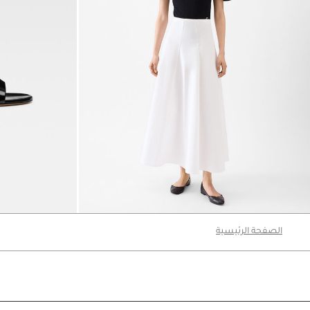
تنورة The Triangle
The Cubisto حذاء
‎ ⃁ 2070 ‎
‎ ⃁ 3090 ‎
الصفحة الرئيسية