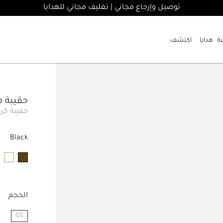
توصيل وإرجاع مجاني | تغليف مجاني للهدايا
هدايا
اكتشف
حقيبة The large Bambino
حقيبة كر
Black
الحجم
OS