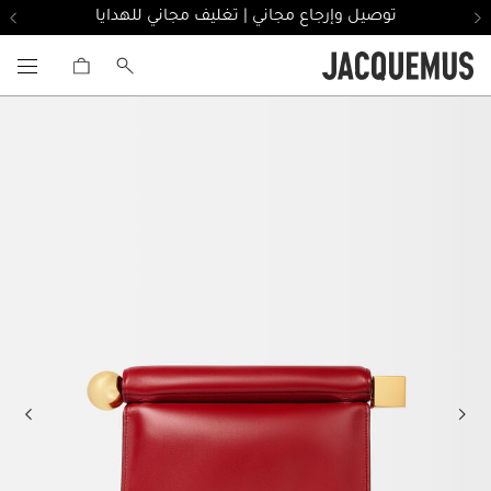
توصيل وإرجاع مجاني | تغليف مجاني للهدايا