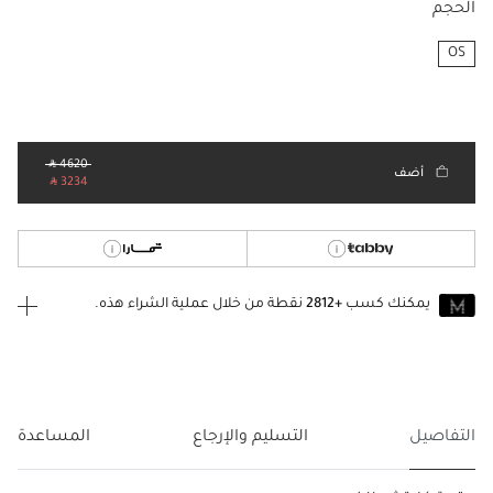
الحجم
OS
مختار
‎ ⃁ 4620 ‎
أضف
‎ ⃁ 3234 ‎
يمكنك كسب
+2812
نقطة من خلال عملية الشراء هذه.
انضم إلى MUSE اليوم
للانضمام إلى MUSE، ستحتاج إلى الدخول
إنشاء
أو
تسجيل الدخول
إلى
حساب Jacquemus الخاص بك.
التفاصيل
التسليم والإرجاع
المساعدة