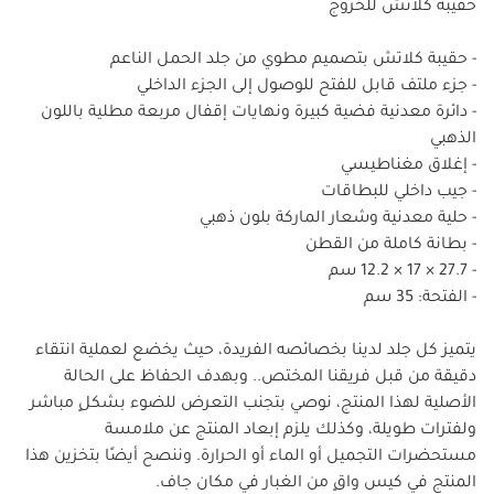
حقيبة كلاتش للخروج
- حقيبة كلاتش بتصميم مطوي من جلد الحمل الناعم
- جزء ملتف قابل للفتح للوصول إلى الجزء الداخلي
- دائرة معدنية فضية كبيرة ونهايات إقفال مربعة مطلية باللون
الذهبي
- إغلاق مغناطيسي
- جيب داخلي للبطاقات
- حلية معدنية وشعار الماركة بلون ذهبي
- بطانة كاملة من القطن
- ‏27.7 × 17 × 12.2 سم
- الفتحة: 35 سم
يتميز كل جلد لدينا بخصائصه الفريدة، حيث يخضع لعملية انتقاء
دقيقة من قبل فريقنا المختص.. وبهدف الحفاظ على الحالة
الأصلية لهذا المنتج، نوصي بتجنب التعرض للضوء بشكلٍ مباشر
ولفترات طويلة، وكذلك يلزم إبعاد المنتج عن ملامسة
مستحضرات التجميل أو الماء أو الحرارة. وننصح أيضًا بتخزين هذا
المنتج في كيس واقٍ من الغبار في مكان جاف.