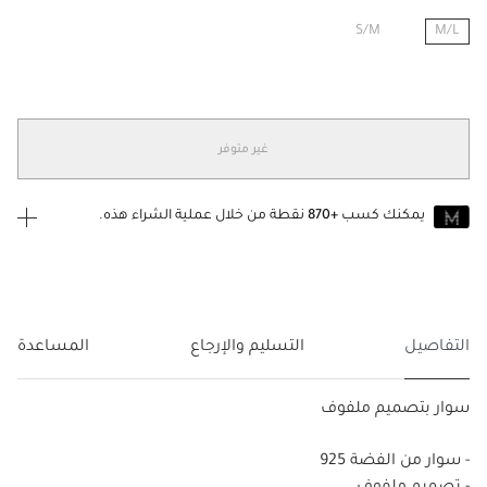
S/M
M/L
مختار
غير متوفر
يمكنك كسب
+870
نقطة من خلال عملية الشراء هذه.
انضم إلى MUSE اليوم
للانضمام إلى MUSE، ستحتاج إلى الدخول
إنشاء
أو
تسجيل الدخول
إلى
حساب Jacquemus الخاص بك.
التفاصيل
التسليم والإرجاع
المساعدة
سوار بتصميم ملفوف
- سوار من الفضة 925