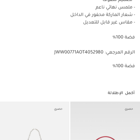
- تصميم ملفوف
- ملمس نهائي ناعم
- شعار الماركة محفور في الداخل
- مقاس غير قابل للتعديل
فضة 100%
الرقم المرجعي: JWW00771AOT4052980
%100 فضة
أكمل الإطلالة
حصري
حصري