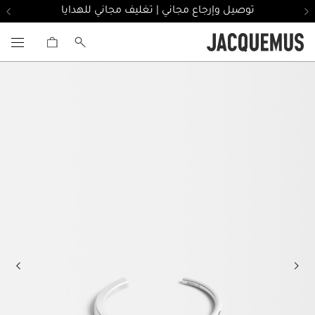
توصيل وإرجاع مجاني | تغليف مجاني للهدايا