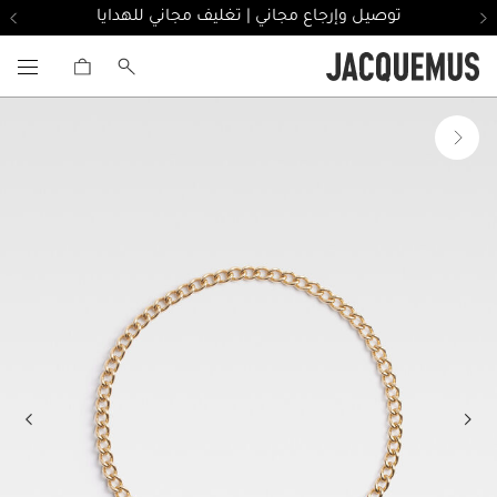
توصيل وإرجاع مجاني | تغليف مجاني للهدايا