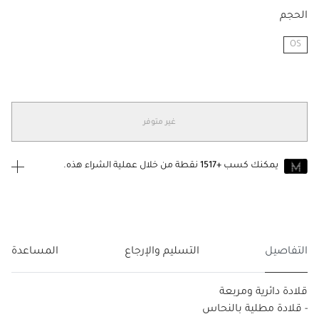
الحجم
OS
مختار
غير متوفر
يمكنك كسب
+1517
نقطة من خلال عملية الشراء هذه.
انضم إلى MUSE اليوم
للانضمام إلى MUSE، ستحتاج إلى الدخول
إنشاء
أو
تسجيل الدخول
إلى
حساب Jacquemus الخاص بك.
التفاصيل
التسليم والإرجاع
المساعدة
قلادة دائرية ومربعة
- قلادة مطلية بالنحاس