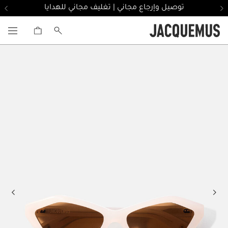
توصيل وإرجاع مجاني | تغليف مجاني للهدايا