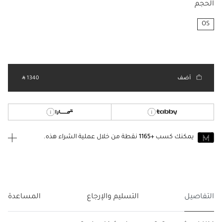
الحجم
OS
مختار
أضف
‎ ⃁ 1340 ‎
يمكنك كسب
+1165
نقطة من خلال عملية الشراء هذه.
انضم إلى MUSE اليوم
للانضمام إلى MUSE، ستحتاج إلى الدخول
إنشاء
أو
تسجيل الدخول
إلى
حساب Jacquemus الخاص بك.
التفاصيل
التسليم والإرجاع
المساعدة