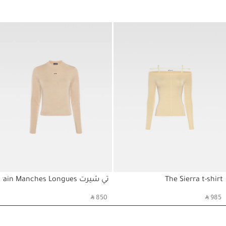
1/4
The Sierra t-shirt
تي شيرت Le T-Shirt Gros Grain Manches Longues
حسابي
حسابي
‎ ⃁ 850 ‎
‎ ⃁ 985 ‎