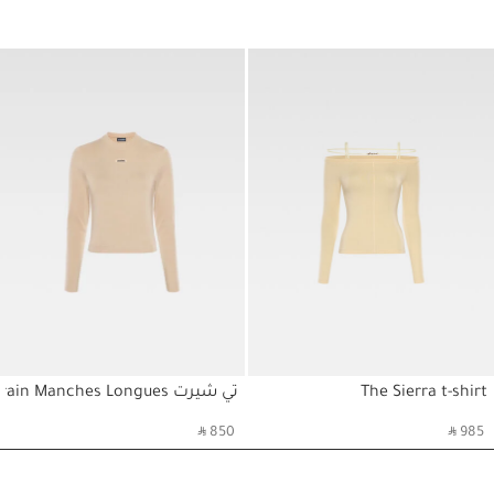
1/4
The Sierra t-shirt
تي شيرت Le T-Shirt Gros Grain Manches Longues
حسابي
حسابي
‎ ⃁ 850 ‎
‎ ⃁ 985 ‎