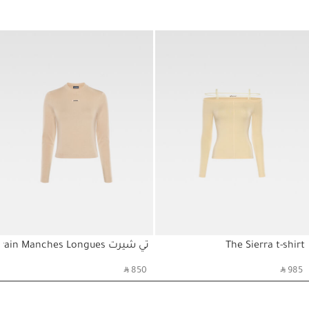
1/4
The Sierra t-shirt
تي شيرت Le T-Shirt Gros Grain Manches Longues
حسابي
حسابي
‎ ⃁ 850 ‎
‎ ⃁ 985 ‎