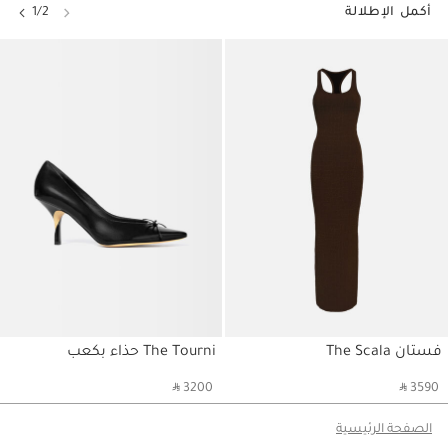
أكمل الإطلالة
1/2
فستان The Scala
The Tourni حذاء بكعب
حسابي
حسابي
حسابي
‎ ⃁ 3200 ‎
‎ ⃁ 3590 ‎
الصفحة الرئيسية