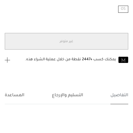
OS
مختار
غير متوفر
يمكنك كسب
+2447
نقطة من خلال عملية الشراء هذه.
انضم إلى MUSE اليوم
للانضمام إلى MUSE، ستحتاج إلى الدخول
إنشاء
أو
تسجيل الدخول
إلى
حساب Jacquemus الخاص بك.
التفاصيل
التسليم والإرجاع
المساعدة