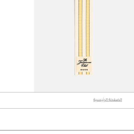
The Hotel keyring
‎ ⃁ 228 ‎
‎ ⃁ 380 ‎
الصفحة الرئيسية