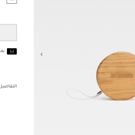
OS
مختار
يم
انضم إلى MUSE اليوم
للانضمام إلى MUSE، ستحتاج إل
حساب Jacquemus الخاص بك.
التفاصيل