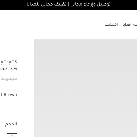
توصيل وإرجاع مجاني | تغليف مجاني للهدايا
هدايا
اكتشف
rré yo-yos
وينتر ريتري
مجموعة ي
ht Brown
الحجم