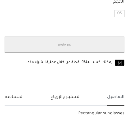
الحجم
OS
مختار
غير متوفر
يمكنك كسب
+974
نقطة من خلال عملية الشراء هذه.
انضم إلى MUSE اليوم
للانضمام إلى MUSE، ستحتاج إلى الدخول
إنشاء
أو
تسجيل الدخول
إلى
حساب Jacquemus الخاص بك.
التفاصيل
التسليم والإرجاع
المساعدة
Rectangular sunglasses