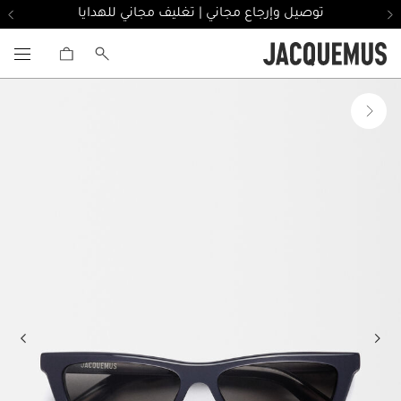
توصيل وإرجاع مجاني | تغليف مجاني للهدايا