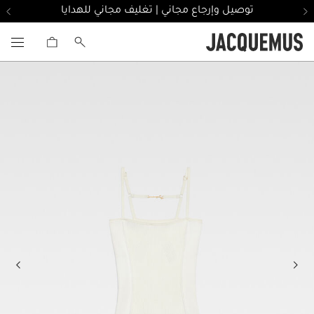
توصيل وإرجاع مجاني | تغليف مجاني للهدايا