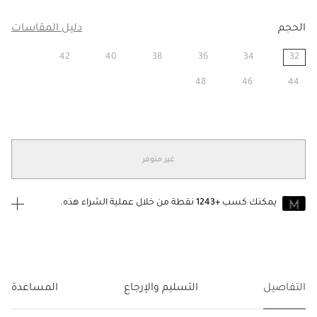
الحجم
دليل المقاسات
42
40
38
36
34
32
مختار
48
46
44
غير متوفر
يمكنك كسب
+1243
نقطة من خلال عملية الشراء هذه.
انضم إلى MUSE اليوم
للانضمام إلى MUSE، ستحتاج إلى الدخول
إنشاء
أو
تسجيل الدخول
إلى
حساب Jacquemus الخاص بك.
التفاصيل
التسليم والإرجاع
المساعدة